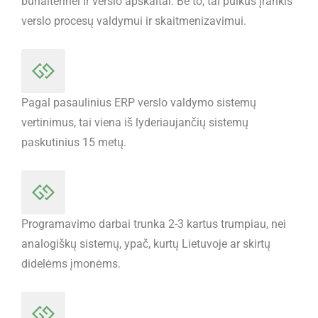
buhalterinei ir verslo apskaitai. Be to, tai puikus įrankis
verslo procesų valdymui ir skaitmenizavimui.
Pagal pasaulinius ERP verslo valdymo sistemų
vertinimus, tai viena iš lyderiaujančių sistemų
paskutinius 15 metų.
Programavimo darbai trunka 2-3 kartus trumpiau, nei
analogiškų sistemų, ypač, kurtų Lietuvoje ar skirtų
didelėms įmonėms.